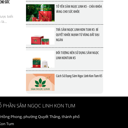
CHO SỨC
TỔ YẾN SÂM NGỌC LINH K5 - CHÌA KHÓA
VÀNG CHO SỨC KHỎE
ược biết
là...
TRÀ SÂM NGỌC LINH KON TUM K5: BÍ
QUYẾT KHỎE MẠNH TỪ VÙNG ĐẤT ĐẠI
NGÀN
ĐỐI TƯỢNG NÊN SỬ DỤNG SÂM NGỌC
LINH KONTUM K5
Cách Sử Dụng Sâm Ngọc Linh Kon Tum K5
Ổ PHẦN SÂM NGỌC LINH KON TUM
 Hồng Phong, phường Quyết Thắng, thành phố
 Kon Tum