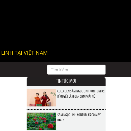
LINH TẠI VIỆT NAM
TIN TỨC MỚI
N
COLLAGEN SÂM NGỌC LINH KON TUM K5:
BÍ QUYẾT LÀM ĐẸP CHO PHÁI NỮ
SÂM NGỌC LINH KONTUM K5 CÓ MẤY
LOẠI?