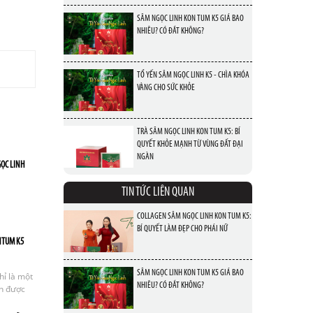
SÂM NGỌC LINH KON TUM K5 GIÁ BAO
NHIÊU? CÓ ĐẮT KHÔNG?
TỔ YẾN SÂM NGỌC LINH K5 - CHÌA KHÓA
VÀNG CHO SỨC KHỎE
TRÀ SÂM NGỌC LINH KON TUM K5: BÍ
QUYẾT KHỎE MẠNH TỪ VÙNG ĐẤT ĐẠI
NGÀN
GỌC LINH
TIN TỨC LIÊN QUAN
COLLAGEN SÂM NGỌC LINH KON TUM K5:
BÍ QUYẾT LÀM ĐẸP CHO PHÁI NỮ
NTUM K5
SÂM NGỌC LINH KON TUM K5 GIÁ BAO
ỉ là một
NHIÊU? CÓ ĐẮT KHÔNG?
òn được