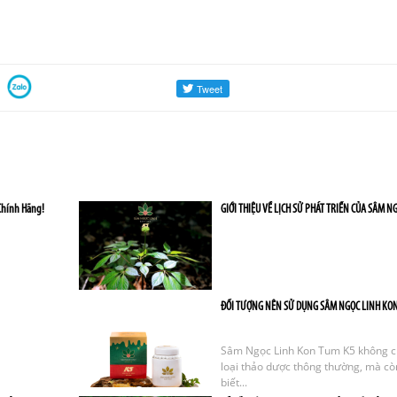
Chính Hãng!
GIỚI THIỆU VỀ LỊCH SỬ PHÁT TRIỂN CỦA SÂM N
ĐỐI TƯỢNG NÊN SỬ DỤNG SÂM NGỌC LINH KO
Sâm Ngọc Linh Kon Tum K5 không ch
loại thảo dược thông thường, mà c
biết...