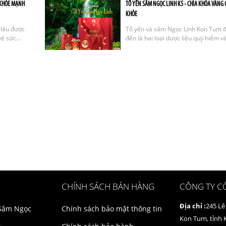
 KHỎE MẠNH
TỔ YẾN SÂM NGỌC LINH K5 - CHÌA KHÓA VÀNG 
KHỎE
 lâu được
Tổ yến và sâm Ngọc Linh Kon Tum đ
ệ sức...
đến là hai loại dược liệu quý hiếm và 
CHÍNH SÁCH BÁN HÀNG
CÔNG TY C
Địa chỉ :
245 Lê
 Sâm Ngọc
Chính sách bảo mật thông tin
Kon Tum, tỉnh