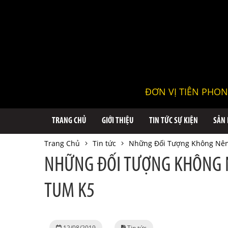
ĐƠN VỊ TIÊN PHON
TRANG CHỦ
GIỚI THIỆU
TIN TỨC SỰ KIỆN
SẢN
Trang Chủ
Tin tức
Những Đối Tượng Không Nên
NHỮNG ĐỐI TƯỢNG KHÔNG 
TUM K5
12/08/2019
Tin tức