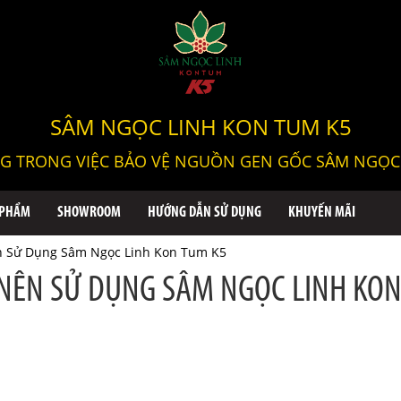
SÂM NGỌC LINH KON TUM K5
G TRONG VIỆC BẢO VỆ NGUỒN GEN GỐC SÂM NGỌC 
 PHẨM
SHOWROOM
HƯỚNG DẪN SỬ DỤNG
KHUYẾN MÃI
 Sử Dụng Sâm Ngọc Linh Kon Tum K5
NÊN SỬ DỤNG SÂM NGỌC LINH KO