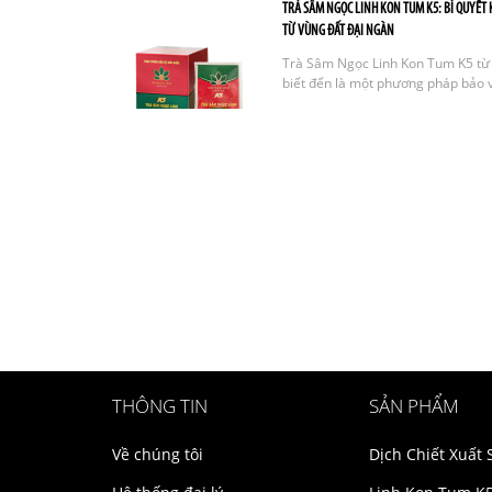
TRÀ SÂM NGỌC LINH KON TUM K5: BÍ QUYẾT
TỪ VÙNG ĐẤT ĐẠI NGÀN
Trà Sâm Ngọc Linh Kon Tum K5 từ
biết đến là một phương pháp bảo v
THÔNG TIN
SẢN PHẨM
Về chúng tôi
Dịch Chiết Xuất