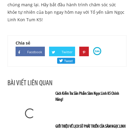
chúng mang lại. Hãy bắt đầu hành trình chăm sóc sức
khỏe tự nhiên của bạn ngay hôm nay với Tổ yến sâm Ngọc
Linh Kon Tum K5!
Chia sẻ
Facebook
Twitter
BÀI VIẾT LIÊN QUAN
Cách Kiểm Tra Sản Phẩm Sâm Ngọc Linh K5 Chính
Hãng!
GIỚI THIỆU VỀ LỊCH SỬ PHÁT TRIỂN CỦA SÂM NGỌC LINH