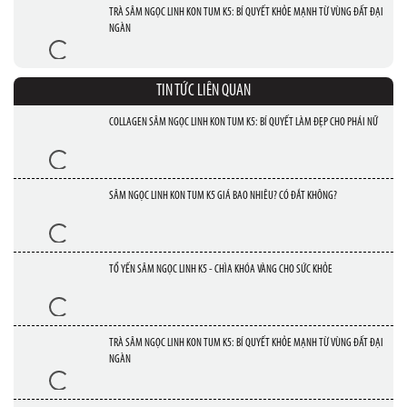
TRÀ SÂM NGỌC LINH KON TUM K5: BÍ QUYẾT KHỎE MẠNH TỪ VÙNG ĐẤT ĐẠI
NGÀN
TIN TỨC LIÊN QUAN
COLLAGEN SÂM NGỌC LINH KON TUM K5: BÍ QUYẾT LÀM ĐẸP CHO PHÁI NỮ
SÂM NGỌC LINH KON TUM K5 GIÁ BAO NHIÊU? CÓ ĐẮT KHÔNG?
TỔ YẾN SÂM NGỌC LINH K5 - CHÌA KHÓA VÀNG CHO SỨC KHỎE
TRÀ SÂM NGỌC LINH KON TUM K5: BÍ QUYẾT KHỎE MẠNH TỪ VÙNG ĐẤT ĐẠI
NGÀN