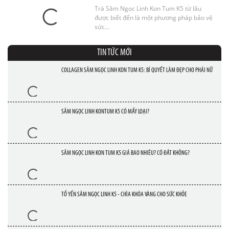
Trà Sâm Ngọc Linh Kon Tum K5 từ lâu
được biết đến là một phương pháp bảo vệ
sức...
TIN TỨC MỚI
COLLAGEN SÂM NGỌC LINH KON TUM K5: BÍ QUYẾT LÀM ĐẸP CHO PHÁI NỮ
SÂM NGỌC LINH KONTUM K5 CÓ MẤY LOẠI?
SÂM NGỌC LINH KON TUM K5 GIÁ BAO NHIÊU? CÓ ĐẮT KHÔNG?
TỔ YẾN SÂM NGỌC LINH K5 - CHÌA KHÓA VÀNG CHO SỨC KHỎE