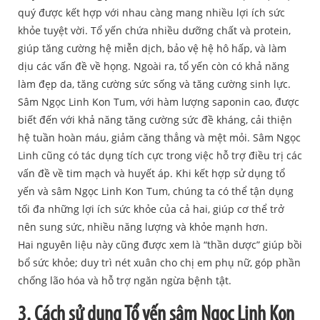
quý được kết hợp với nhau càng mang nhiều lợi ích sức
khỏe tuyệt vời. Tổ yến chứa nhiều dưỡng chất và protein,
giúp tăng cường hệ miễn dịch, bảo vệ hệ hô hấp, và làm
dịu các vấn đề về họng. Ngoài ra, tổ yến còn có khả năng
làm đẹp da, tăng cường sức sống và tăng cường sinh lực.
Sâm Ngọc Linh Kon Tum, với hàm lượng saponin cao, được
biết đến với khả năng tăng cường sức đề kháng, cải thiện
hệ tuần hoàn máu, giảm căng thẳng và mệt mỏi. Sâm Ngọc
Linh cũng có tác dụng tích cực trong việc hỗ trợ điều trị các
vấn đề về tim mạch và huyết áp. Khi kết hợp sử dụng tổ
yến và sâm Ngọc Linh Kon Tum, chúng ta có thể tận dụng
tối đa những lợi ích sức khỏe của cả hai, giúp cơ thể trở
nên sung sức, nhiều năng lượng và khỏe mạnh hơn.
Hai nguyên liệu này cũng được xem là “thần dược” giúp bồi
bổ sức khỏe; duy trì nét xuân cho chị em phụ nữ, góp phần
chống lão hóa và hỗ trợ ngăn ngừa bệnh tật.
3. Cách sử dụng Tổ yến sâm Ngọc Linh Kon