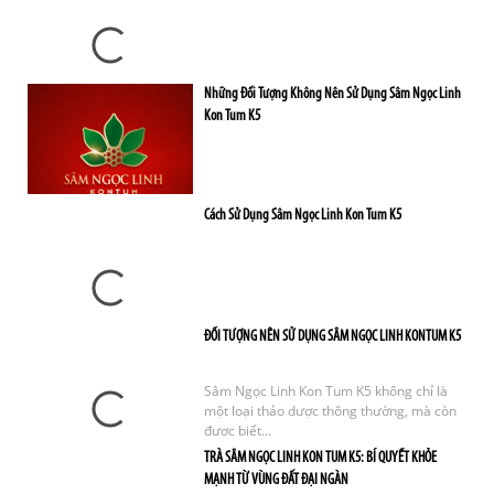
Những Đối Tượng Không Nên Sử Dụng Sâm Ngọc Linh
Kon Tum K5
Cách Sử Dụng Sâm Ngọc Linh Kon Tum K5
ĐỐI TƯỢNG NÊN SỬ DỤNG SÂM NGỌC LINH KONTUM K5
Sâm Ngọc Linh Kon Tum K5 không chỉ là
một loại thảo dược thông thường, mà còn
được biết...
TRÀ SÂM NGỌC LINH KON TUM K5: BÍ QUYẾT KHỎE
MẠNH TỪ VÙNG ĐẤT ĐẠI NGÀN